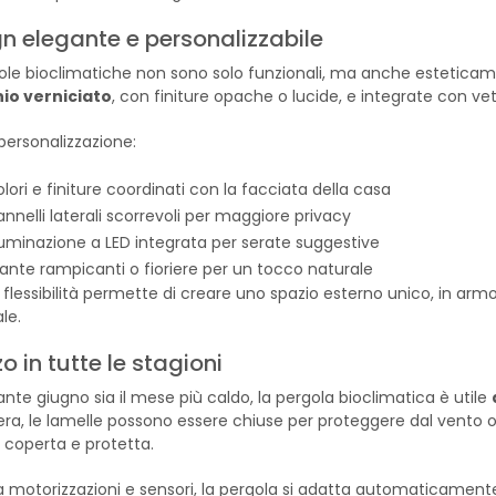
n elegante e personalizzabile
ole bioclimatiche non sono solo funzionali, ma anche esteticamen
nio verniciato
, con finiture opache o lucide, e integrate con vetr
 personalizzazione:
lori e finiture coordinati con la facciata della casa
nnelli laterali scorrevoli per maggiore privacy
lluminazione a LED integrata per serate suggestive
iante rampicanti o fioriere per un tocco naturale
flessibilità permette di creare uno spazio esterno unico, in armon
le.
zo in tutte le stagioni
nte giugno sia il mese più caldo, la pergola bioclimatica è utile
ra, le lamelle possono essere chiuse per proteggere dal vento o 
 coperta e protetta.
a motorizzazioni e sensori, la pergola si adatta automaticament