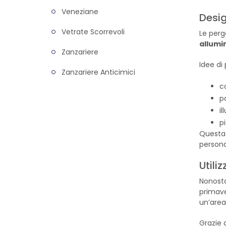
Veneziane
Desig
Vetrate Scorrevoli
Le perg
allumi
Zanzariere
Idee di
Zanzariere Anticimici
co
pa
i
p
Questa 
persona
Utiliz
Nonosta
primave
un’area
Grazie 