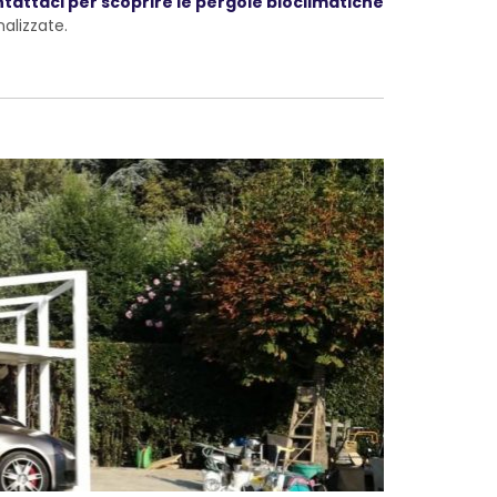
ntattaci per scoprire le pergole bioclimatiche
nalizzate.