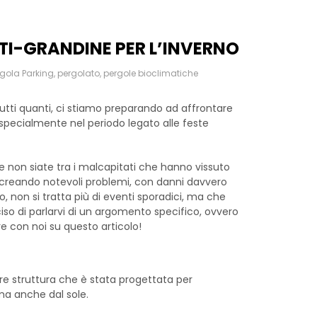
TI-GRANDINE PER L’INVERNO
rgola Parking
,
pergolato
,
pergole bioclimatiche
utti quanti, ci stiamo preparando ad affrontare
a specialmente nel periodo legato alle feste
 non siate tra i malcapitati che hanno vissuto
a creando notevoli problemi, con danni davvero
, non si tratta più di eventi sporadici, ma che
iso di parlarvi di un argomento specifico, ovvero
re con noi su questo articolo!
are struttura che è stata progettata per
ma anche dal sole.