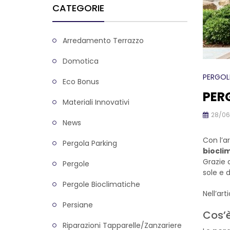
CATEGORIE
Arredamento Terrazzo
Domotica
PERGOL
Eco Bonus
PERG
Materiali Innovativi
28/06
News
Con l’a
Pergola Parking
biocli
Grazie 
Pergole
sole e d
Pergole Bioclimatiche
Nell’art
Persiane
Cos’è
Riparazioni Tapparelle/zanzariere