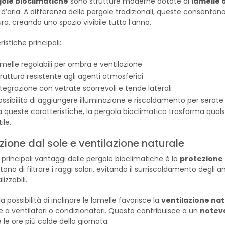
ole bioclimatiche
sono strutture moderne dotate di
lamelle o
so d’aria. A differenza delle pergole tradizionali, queste consento
ra, creando uno spazio vivibile tutto l’anno.
istiche principali:
amelle regolabili per ombra e ventilazione
truttura resistente agli agenti atmosferici
ntegrazione con vetrate scorrevoli e tende laterali
ossibilità di aggiungere illuminazione e riscaldamento per serate
a queste caratteristiche, la pergola bioclimatica trasforma qual
ile.
zione dal sole e ventilazione naturale
 principali vantaggi delle pergole bioclimatiche è la
protezione 
ono di filtrare i raggi solari, evitando il surriscaldamento degl
izzabili.
 la possibilità di inclinare le lamelle favorisce la
ventilazione nat
re a ventilatori o condizionatori. Questo contribuisce a un
notevo
 le ore più calde della giornata.