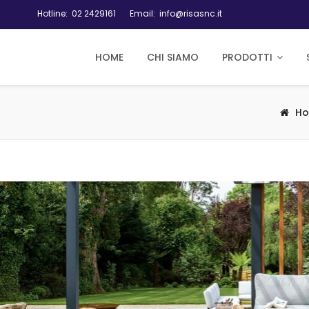
Hotline:
02 2429161
Email:
info@risasnc.it
HOME
CHI SIAMO
PRODOTTI
H