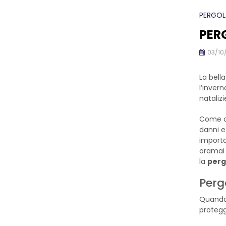
PERGOL
PER
03/10
La bell
l’inver
nataliz
Come ci
danni e
importa
oramai 
la
perg
Perg
Quando 
protegg