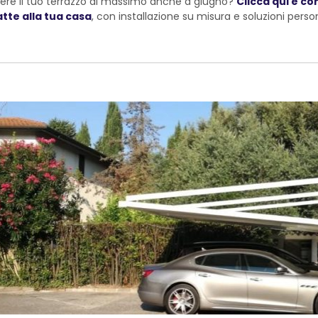
vere il tuo terrazzo al massimo anche a giugno?
Clicca qui e co
tte alla tua casa
, con installazione su misura e soluzioni perso