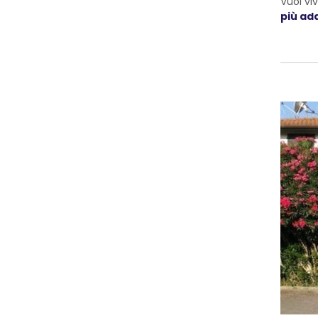
Vuoi vi
più ada