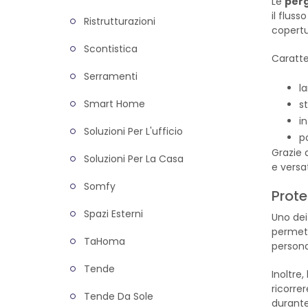
Le
perg
il flus
Ristrutturazioni
copertu
Scontistica
Caratter
Serramenti
l
Smart Home
s
i
Soluzioni Per L'ufficio
p
Grazie 
Soluzioni Per La Casa
e versat
Somfy
Prote
Spazi Esterni
Uno dei
permett
TaHoma
personal
Tende
Inoltre,
ricorre
Tende Da Sole
durante