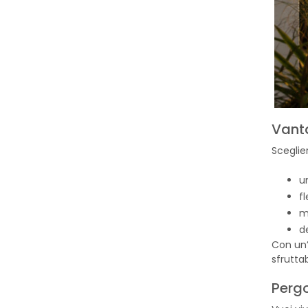
Vanta
Sceglie
u
fl
m
d
Con un’
sfruttab
Pergo