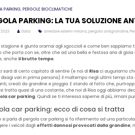
A PARKING
, PERGOLE BIOCLIMATICHE
GOLA PARKING: LA TUA SOLUZIONE AN
/2023
Data
arredare esterni milano
,
pergola antigrandine
,
Pe
a stagione è giunta oramai agli sgoccioli e come ben sappiamo t
no che porta con se, oltre che ad una bella e festosa aria di gioi
ie, anche
il brutto tempo
.
 sarà di certo capitato di sentire (e noi di
Risa
ci auguriamo che
 disagi vari in prima persona) il maltempo negli ultimi tempi st
nti, creati da grandine e pioggia. E stando al fatto che, purtroppo
si tratta quasi di una costante, che noi di Risa oggi abbiamo dec
ola car parking
. Quindi se ti interessa saperne di più, rimani pu
ola car parking: ecco di cosa si tratta
si parla di pergola car parking si fa riferimento ad una particol
ere i veicoli dagli
effetti dannosi provocati dalla grandine
, 