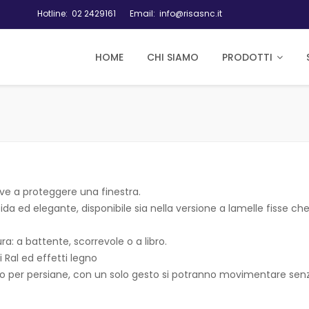
Hotline:
02 2429161
Email:
info@risasnc.it
HOME
CHI SIAMO
PRODOTTI
erve a proteggere una finestra.
a ed elegante, disponibile sia nella versione a lamelle fisse che 
ura: a battente, scorrevole o a libro.
 Ral ed effetti legno
dio per persiane, con un solo gesto si potranno movimentare senza