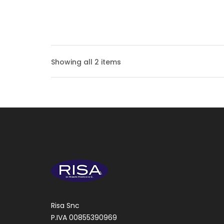
Persia
Showing all 2 items
PRISMA 
materia
Persia
Robusta
Risa Snc
quella a
P.IVA 00855390969