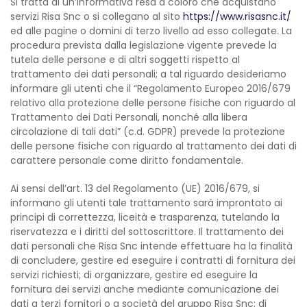
Si tratta di un’informativa resa a coloro che acquistano
servizi Risa Snc o si collegano al sito
https://www.risasnc.it/
ed alle pagine o domini di terzo livello ad esso collegate. La
procedura prevista dalla legislazione vigente prevede la
tutela delle persone e di altri soggetti rispetto al
trattamento dei dati personali; a tal riguardo desideriamo
informare gli utenti che il “Regolamento Europeo 2016/679
relativo alla protezione delle persone fisiche con riguardo al
Trattamento dei Dati Personali, nonché alla libera
circolazione di tali dati” (c.d. GDPR) prevede la protezione
delle persone fisiche con riguardo al trattamento dei dati di
carattere personale come diritto fondamentale.
Ai sensi dell’art. 13 del Regolamento (UE) 2016/679, si
informano gli utenti tale trattamento sarà improntato ai
principi di correttezza, liceità e trasparenza, tutelando la
riservatezza e i diritti del sottoscrittore. Il trattamento dei
dati personali che Risa Snc intende effettuare ha la finalità
di concludere, gestire ed eseguire i contratti di fornitura dei
servizi richiesti; di organizzare, gestire ed eseguire la
fornitura dei servizi anche mediante comunicazione dei
dati a terzi fornitori o a società del gruppo Risa Snc; di