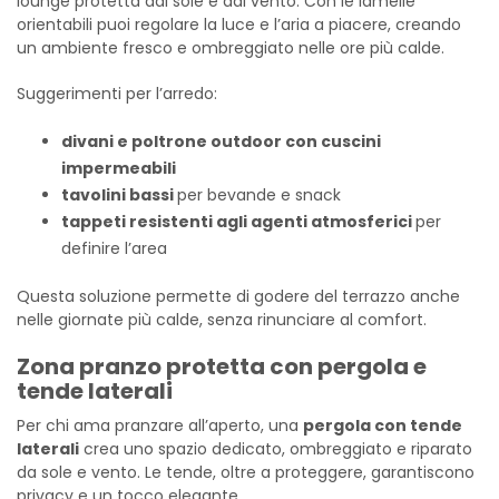
lounge protetta dal sole e dal vento. Con le lamelle
orientabili puoi regolare la luce e l’aria a piacere, creando
un ambiente fresco e ombreggiato nelle ore più calde.
Suggerimenti per l’arredo:
divani e poltrone outdoor con cuscini
impermeabili
tavolini bassi
per bevande e snack
tappeti resistenti agli agenti atmosferici
per
definire l’area
Questa soluzione permette di godere del terrazzo anche
nelle giornate più calde, senza rinunciare al comfort.
Zona pranzo protetta con pergola e
tende laterali
Per chi ama pranzare all’aperto, una
pergola con tende
laterali
crea uno spazio dedicato, ombreggiato e riparato
da sole e vento. Le tende, oltre a proteggere, garantiscono
privacy e un tocco elegante.