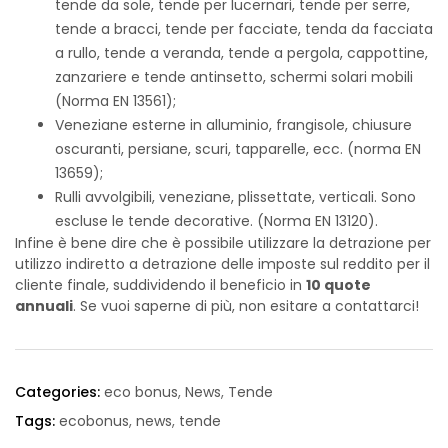
tende da sole, tende per lucernari, tende per serre,
tende a bracci, tende per facciate, tenda da facciata
a rullo, tende a veranda, tende a pergola, cappottine,
zanzariere e tende antinsetto, schermi solari mobili
(Norma EN 13561);
Veneziane esterne in alluminio, frangisole, chiusure
oscuranti, persiane, scuri, tapparelle, ecc. (norma EN
13659);
Rulli avvolgibili, veneziane, plissettate, verticali. Sono
escluse le tende decorative. (Norma EN 13120).
Infine è bene dire che è possibile utilizzare la detrazione per
utilizzo indiretto a detrazione delle imposte sul reddito per il
cliente finale, suddividendo il beneficio in
10 quote
annuali
. Se vuoi saperne di più, non esitare a contattarci!
Categories:
eco bonus
,
News
,
Tende
Tags:
ecobonus
,
news
,
tende