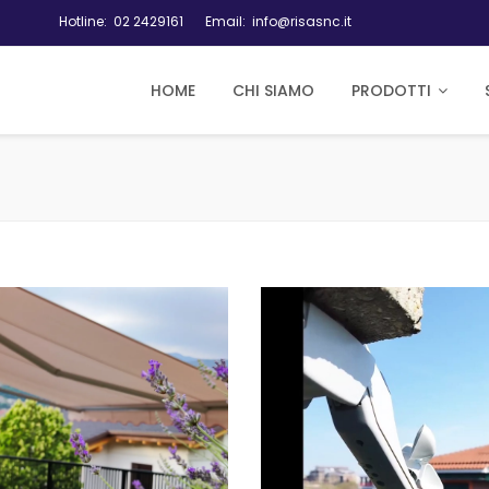
Hotline:
02 2429161
Email:
info@risasnc.it
HOME
CHI SIAMO
PRODOTTI