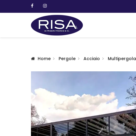
Home
Pergole
Acciaio
Multipergola