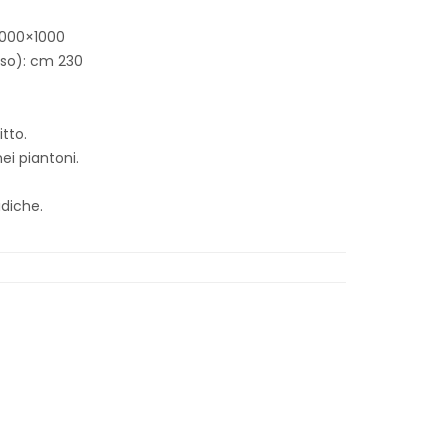
1000×1000
sso): cm 230
itto.
i piantoni.
idiche.