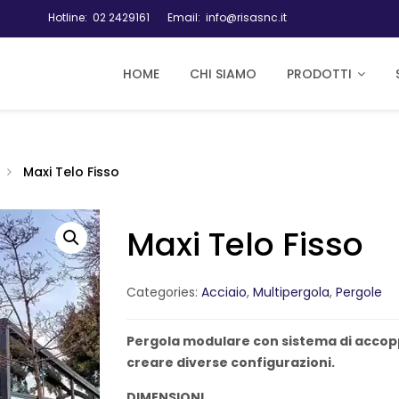
Hotline:
02 2429161
Email:
info@risasnc.it
HOME
CHI SIAMO
PRODOTTI
Maxi Telo Fisso
Maxi Telo Fisso
Categories:
Acciaio
,
Multipergola
,
Pergole
Pergola modulare con sistema di accoppi
creare diverse configurazioni.
DIMENSIONI