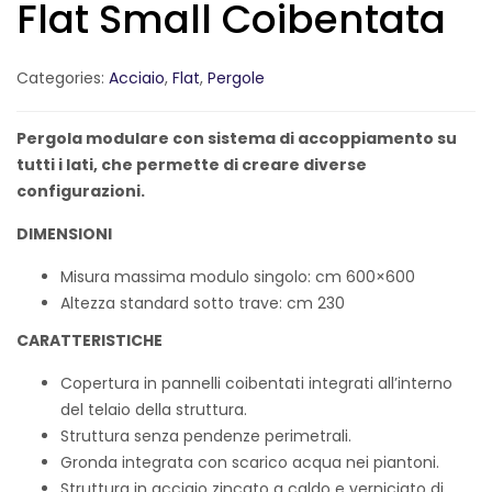
Flat Small Coibentata
Categories:
Acciaio
,
Flat
,
Pergole
Pergola modulare con sistema di accoppiamento su
tutti i lati, che permette di creare diverse
configurazioni.
DIMENSIONI
Misura massima modulo singolo: cm 600×600
Altezza standard sotto trave: cm 230
CARATTERISTICHE
Copertura in pannelli coibentati integrati all’interno
del telaio della struttura.
Struttura senza pendenze perimetrali.
Gronda integrata con scarico acqua nei piantoni.
Struttura in acciaio zincato a caldo e verniciato di